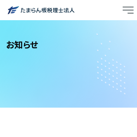
メ
ニ
ュ
ー
お知らせ
を
開
閉
す
る