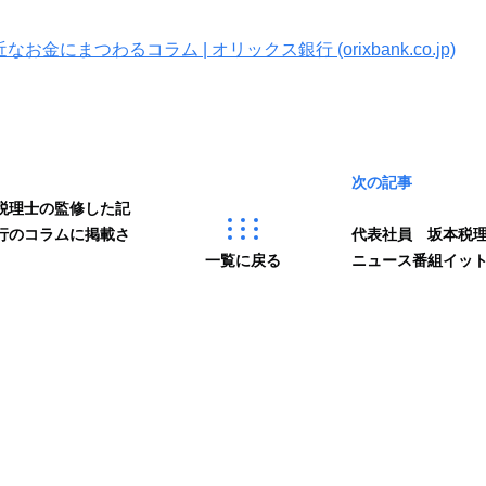
金にまつわるコラム | オリックス銀行 (orixbank.co.jp)
次の記事
税理士の監修した記
行のコラムに掲載さ
代表社員 坂本税
一覧に戻る
ニュース番組イッ