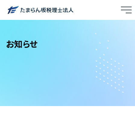
メ
ニ
ュ
ー
お知らせ
を
開
閉
す
る