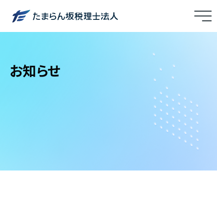
メ
ニ
ュ
ー
お知らせ
を
開
閉
す
る